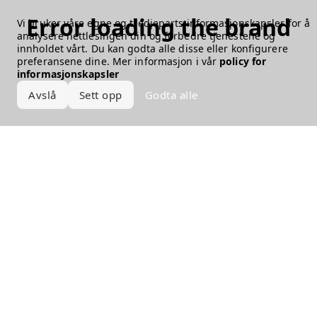
Error loading the brand
Vi bruker våre egne og tredjeparts informasjonskapsler for å
analysere nettlesingen din og forbedre tjenestene og
innholdet vårt. Du kan godta alle disse eller konfigurere
preferansene dine. Mer informasjon i vår
policy for
informasjonskapsler
Avslå
Sett opp
Godta alle